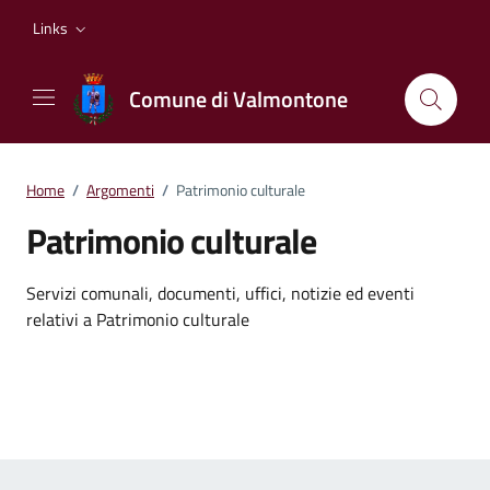
Vai ai contenuti
Vai al footer
Links
Comune di Valmontone
Home
/
Argomenti
/
Patrimonio culturale
Patrimonio culturale
Dettagli dell'argomento
Servizi comunali, documenti, uffici, notizie ed eventi
relativi a Patrimonio culturale