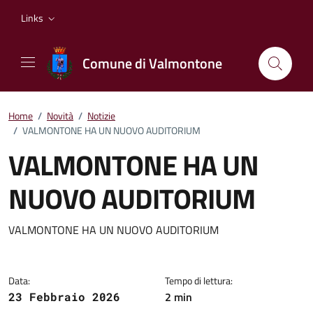
Vai ai contenuti
Vai al footer
Links
Comune di Valmontone
Home
/
Novità
/
Notizie
/
VALMONTONE HA UN NUOVO AUDITORIUM
VALMONTONE HA UN
NUOVO AUDITORIUM
Dettagli della notizia
VALMONTONE HA UN NUOVO AUDITORIUM
Data:
Tempo di lettura:
2 min
23 Febbraio 2026