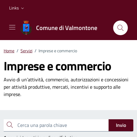
Vai ai contenuti
Vai al footer
Links
Comune di Valmontone
Home
/
Servizi
/
Imprese e commercio
Imprese e commercio
Avvio di un’attività, commercio, autorizzazioni e concessioni
per attività produttive, mercati, incentivi e supporto alle
imprese.
Esplora tutti i servizi
Cerca una parola chiave
Invio