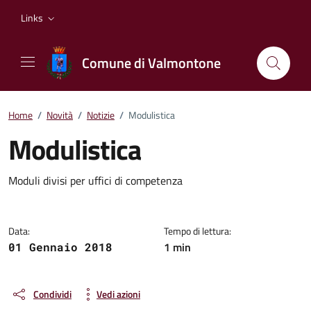
Vai ai contenuti
Vai al footer
Links
Comune di Valmontone
Home
/
Novità
/
Notizie
/
Modulistica
Modulistica
Dettagli della notizia
Moduli divisi per uffici di competenza
Data:
Tempo di lettura:
1 min
01 Gennaio 2018
Condividi
Vedi azioni