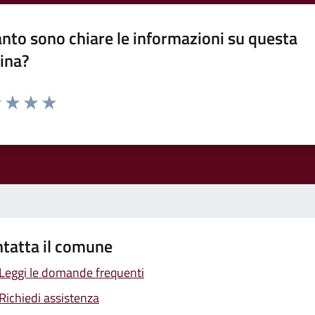
nto sono chiare le informazioni su questa
ina?
1 stelle su 5
uta 2 stelle su 5
Valuta 3 stelle su 5
Valuta 4 stelle su 5
Valuta 5 stelle su 5
tatta il comune
Leggi le domande frequenti
Richiedi assistenza