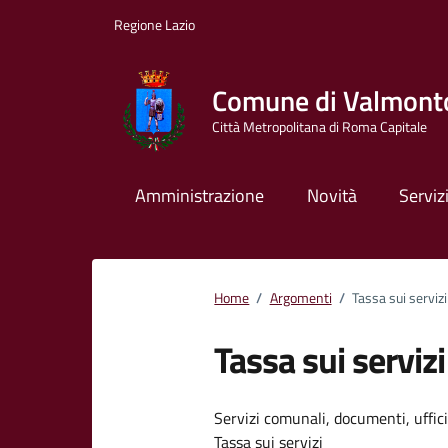
Vai ai contenuti
Vai al footer
Regione Lazio
Comune di Valmont
Città Metropolitana di Roma Capitale
Amministrazione
Novità
Serviz
Home
/
Argomenti
/
Tassa sui servizi
Tassa sui servizi
Dettagli dell
Servizi comunali, documenti, uffici,
Tassa sui servizi