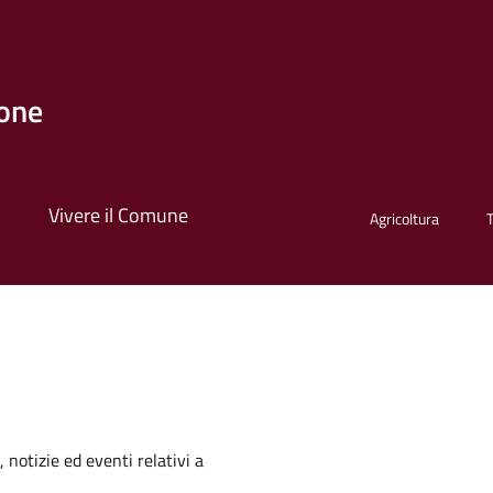
one
i
Vivere il Comune
Agricoltura
'argomento
 notizie ed eventi relativi a