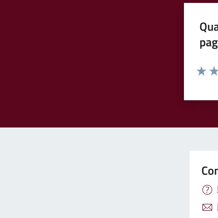
Qua
pag
Valuta 
Val
Con