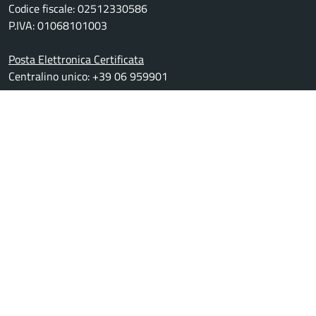
Codice fiscale: 02512330586
P.IVA: 01068101003
Posta Elettronica Certificata
Centralino unico: +39 06 959901
Leggi le FAQ
Prenotazione appuntamento
Segnalazione disservizio
Richiesta assistenza
Amministrazione trasparente
Whistleblowing
Informativa privacy
Note legali
Dichiarazione di accessibilità
Webmail