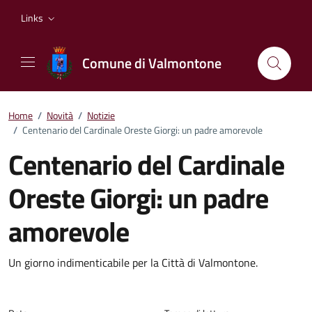
Vai ai contenuti
Vai al footer
Links
Comune di Valmontone
Home
/
Novità
/
Notizie
/
Centenario del Cardinale Oreste Giorgi: un padre amorevole
Centenario del Cardinale
Oreste Giorgi: un padre
amorevole
Dettagli della notizia
Un giorno indimenticabile per la Città di Valmontone.