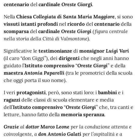
centenario
del
cardinale
Oreste
Giorgi
.
Nella
Chiesa
Collegiata
di
Santa
Maria
Maggiore
, si sono
vissuti istanti
profondi
nel
ricordo
del
centenario
della
scomparsa
del
cardinale
Oreste
Giorgi
(figura centrale
nella storia della Città di Valmontone).
Significative le
testimonianze
di
monsignor
Luigi
Vari
(il caro “don Giggi”), dei
dirigenti
che negli anni hanno
guidato l’
Istituto
comprensivo
“
Oreste
Giorgi
” e della
maestra
Antonia
Paparelli
(tra le promotrici della scuola
che oggi porta il suo nome).
I veri
protagonisti
, però, sono stati loro: i
bambini
e i
ragazzi
delle classi di scuola elementare e media
dell’
Istituto
comprensivo
“
Oreste
Giorgi
” che, tra canti e
letture, hanno fatto della
memoria
speranza
.
Grazie
al
dottor Marco Leone
per la conduzione attenta e
coinvolgente, a
don Antonio Galati
per l’ospitalità e a