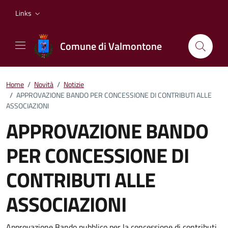
Vai ai contenuti
Vai al footer
Links
Comune di Valmontone
Home
/
Novità
/
Notizie
/
APPROVAZIONE BANDO PER CONCESSIONE DI CONTRIBUTI ALLE
ASSOCIAZIONI
APPROVAZIONE BANDO
PER CONCESSIONE DI
CONTRIBUTI ALLE
ASSOCIAZIONI
Approvazione Bando pubblico per la concessione di contributi