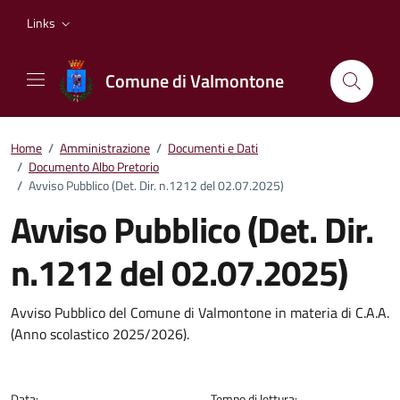
Vai ai contenuti
Vai al footer
Links
Comune di Valmontone
Home
/
Amministrazione
/
Documenti e Dati
/
Documento Albo Pretorio
/
Avviso Pubblico (Det. Dir. n.1212 del 02.07.2025)
Avviso Pubblico (Det. Dir.
n.1212 del 02.07.2025)
Dettagli del documento
Avviso Pubblico del Comune di Valmontone in materia di C.A.A.
(Anno scolastico 2025/2026).
Data:
Tempo di lettura: