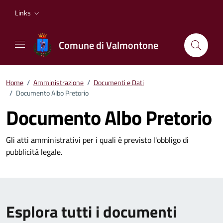
Vai ai contenuti
Vai al footer
Links
Comune di Valmontone
Home
/
Amministrazione
/
Documenti e Dati
/
Documento Albo Pretorio
Documento Albo Pretorio
Gli atti amministrativi per i quali è previsto l'obbligo di
pubblicità legale.
Esplora tutti i documenti