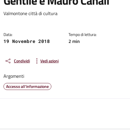
Gentile e Mauro Canali
Dettagli della notizia
Valmontone città di cultura
Data:
Tempo di lettura:
2 min
19 Novembre 2018
Condividi
Vedi azioni
Argomenti
Accesso all'informazione