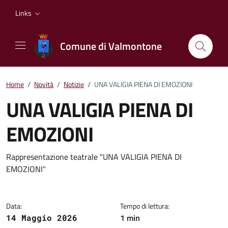
Vai ai contenuti
Vai al footer
Links
Comune di Valmontone
Home
/
Novità
/
Notizie
/
UNA VALIGIA PIENA DI EMOZIONI
UNA VALIGIA PIENA DI
EMOZIONI
Dettagli della notizia
Rappresentazione teatrale "UNA VALIGIA PIENA DI
EMOZIONI"
Data:
Tempo di lettura:
1 min
14 Maggio 2026