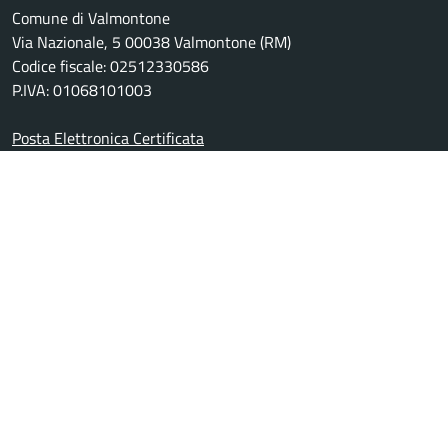
Comune di Valmontone
Via Nazionale, 5 00038 Valmontone (RM)
Codice fiscale: 02512330586
P.IVA: 01068101003
Posta Elettronica Certificata
Centralino unico: +39 06 959901
Leggi le FAQ
Prenotazione appuntamento
Segnalazione disservizio
Richiesta assistenza
Amministrazione trasparente
Whistleblowing
Informativa privacy
Note legali