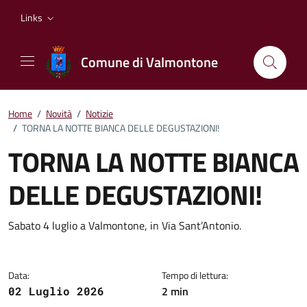
Vai ai contenuti
Vai al footer
Links
Comune di Valmontone
Home
/
Novità
/
Notizie
/
TORNA LA NOTTE BIANCA DELLE DEGUSTAZIONI!
TORNA LA NOTTE BIANCA
DELLE DEGUSTAZIONI!
Dettagli della notizia
Sabato 4 luglio a Valmontone, in Via Sant’Antonio.
Data:
Tempo di lettura:
2 min
02 Luglio 2026