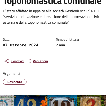
Toponomastica comunale
Dettagli della notizia
E’ stato affidato in appalto alla società GestioniLocali S.R.L. Il
“servizio di rilevazione e di revisione della numerazione civica
esterna e della toponomastica comunale”.
Data:
Tempo di lettura:
2 min
07 Ottobre 2024
Condividi
Vedi azioni
Argomenti
Residenza