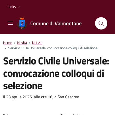
Vai ai contenuti
Vai al footer
Links
Comune di Valmontone
Home
/
Novità
/
Notizie
/
Servizio Civile Universale: convocazione colloqui di selezione
Servizio Civile Universale:
convocazione colloqui di
selezione
Dettagli della notizia
Il 23 aprile 2025, alle ore 16, a San Cesareo.