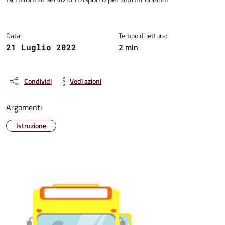
Dettagli della notizia
Data:
Tempo di lettura:
2 min
21 Luglio 2022
Condividi
Vedi azioni
Argomenti
Istruzione