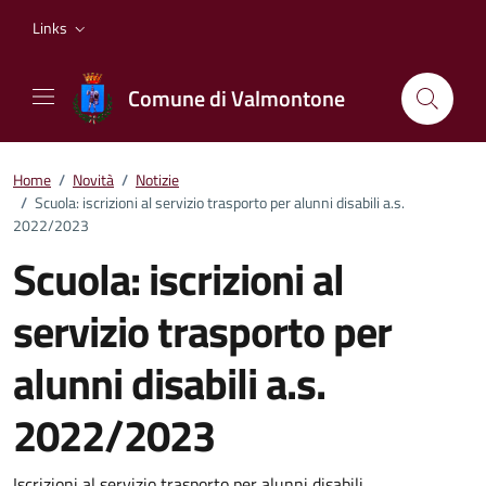
Vai ai contenuti
Vai al footer
Links
Comune di Valmontone
Home
/
Novità
/
Notizie
/
Scuola: iscrizioni al servizio trasporto per alunni disabili a.s.
2022/2023
Scuola: iscrizioni al
servizio trasporto per
alunni disabili a.s.
2022/2023
Iscrizioni al servizio trasporto per alunni disabili