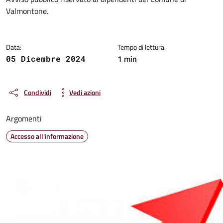
Dettagli della notizia
Valmontone.
Data:
Tempo di lettura:
1 min
05 Dicembre 2024
Condividi
Vedi azioni
Argomenti
Accesso all'informazione