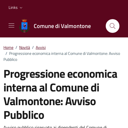
Vai ai contenuti
Vai al footer
Links
Comune di Valmontone
Home
/
Novità
/
Avvisi
/
Progressione economica interna al Comune di Valmontone: Avviso
Pubblico
Progressione economica
interna al Comune di
Valmontone: Avviso
Pubblico
Avviso pubblico riservato ai dipendenti del Comune di