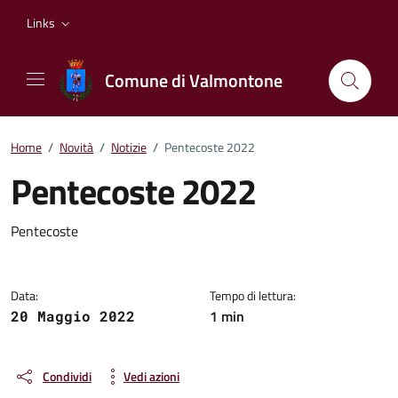
Vai ai contenuti
Vai al footer
Links
Comune di Valmontone
Home
/
Novità
/
Notizie
/
Pentecoste 2022
Pentecoste 2022
Dettagli della notizia
Pentecoste
Data:
Tempo di lettura:
1 min
20 Maggio 2022
Condividi
Vedi azioni