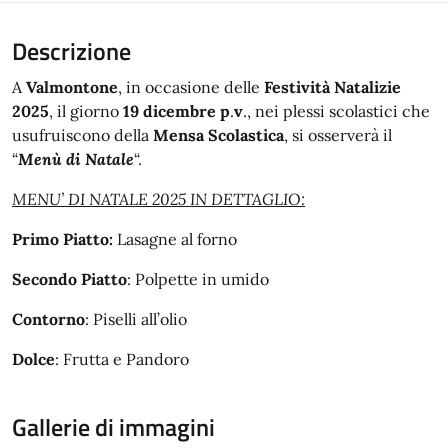
Descrizione
A
Valmontone
, in occasione delle
Festività Natalizie
2025
, il giorno
19 dicembre p
.
v
., nei plessi scolastici che
usufruiscono della
Mensa Scolastica
, si osserverà il
“
Menù di Natale
“.
MENU’ DI NATALE 2025 IN DETTAGLIO:
Primo Piatto:
Lasagne al forno
Secondo Piatto
: Polpette in umido
Contorno
: Piselli all’olio
Dolce
: Frutta e Pandoro
Gallerie di immagini