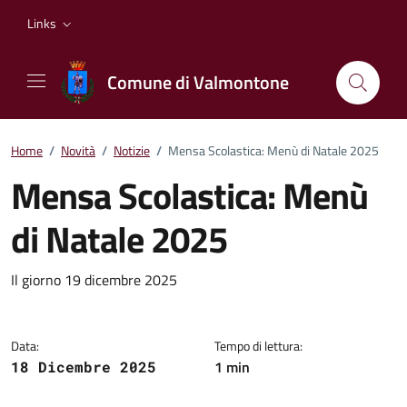
Vai ai contenuti
Vai al footer
Links
Comune di Valmontone
Home
/
Novità
/
Notizie
/
Mensa Scolastica: Menù di Natale 2025
Mensa Scolastica: Menù
di Natale 2025
Dettagli della notizia
Il giorno 19 dicembre 2025
Data:
Tempo di lettura:
1 min
18 Dicembre 2025