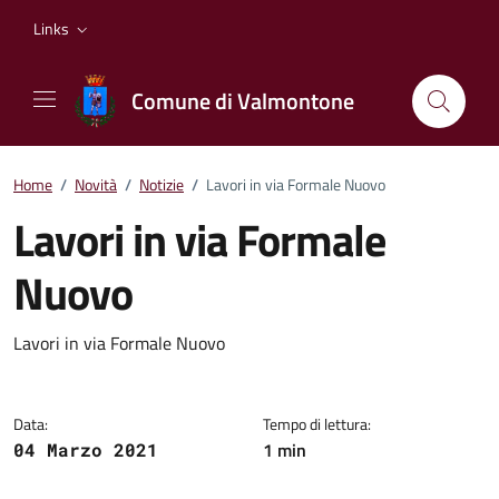
Vai ai contenuti
Vai al footer
Links
Comune di Valmontone
Home
/
Novità
/
Notizie
/
Lavori in via Formale Nuovo
Lavori in via Formale
Nuovo
Dettagli della notizia
Lavori in via Formale Nuovo
Data:
Tempo di lettura:
1 min
04 Marzo 2021