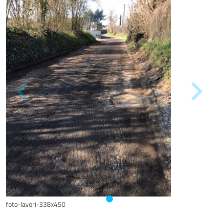
foto-lavori-338x450