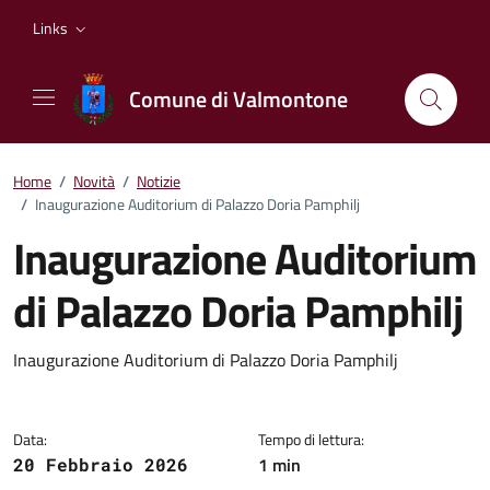
Vai ai contenuti
Vai al footer
Links
Comune di Valmontone
Home
/
Novità
/
Notizie
/
Inaugurazione Auditorium di Palazzo Doria Pamphilj
Inaugurazione Auditorium
di Palazzo Doria Pamphilj
Dettagli della notizia
Inaugurazione Auditorium di Palazzo Doria Pamphilj
Data:
Tempo di lettura:
1 min
20 Febbraio 2026