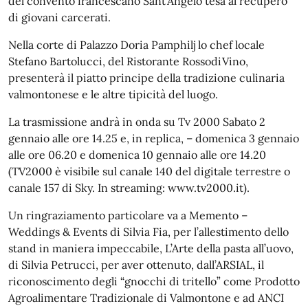
del convento francescano Sant’Angelo tesa al recupero
di giovani carcerati.
Nella corte di Palazzo Doria Pamphilj lo chef locale
Stefano Bartolucci, del Ristorante RossodiVino,
presenterà il piatto principe della tradizione culinaria
valmontonese e le altre tipicità del luogo.
La trasmissione andrà in onda su Tv 2000 Sabato 2
gennaio alle ore 14.25 e, in replica, – domenica 3 gennaio
alle ore 06.20 e domenica 10 gennaio alle ore 14.20
(TV2000 è visibile sul canale 140 del digitale terrestre o
canale 157 di Sky. In streaming: www.tv2000.it).
Un ringraziamento particolare va a Memento –
Weddings & Events di Silvia Fia, per l’allestimento dello
stand in maniera impeccabile, L’Arte della pasta all’uovo,
di Silvia Petrucci, per aver ottenuto, dall’ARSIAL, il
riconoscimento degli “gnocchi di tritello” come Prodotto
Agroalimentare Tradizionale di Valmontone e ad ANCI