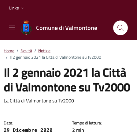
Vai ai contenuti
Vai al footer
Links
Comune di Valmontone
Home
/
Novità
/
Notizie
/
Il 2 gennaio 2021 la Città di Valmontone su Tv2000
Il 2 gennaio 2021 la Città
di Valmontone su Tv2000
Dettagli della notizia
La Città di Valmontone su Tv2000
Data:
Tempo di lettura:
2 min
29 Dicembre 2020