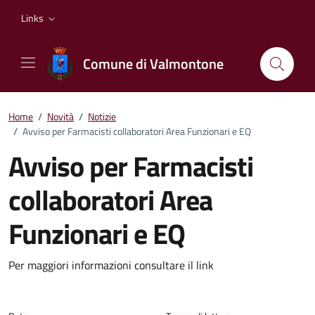
Vai ai contenuti
Vai al footer
Links
Comune di Valmontone
Home
/
Novità
/
Notizie
/
Avviso per Farmacisti collaboratori Area Funzionari e EQ
Avviso per Farmacisti
collaboratori Area
Funzionari e EQ
Dettagli della notizia
Per maggiori informazioni consultare il link