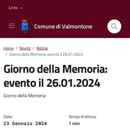
Vai ai contenuti
Vai al footer
Links
Comune di Valmontone
Home
/
Novità
/
Notizie
/
Giorno della Memoria: evento il 26.01.2024
Giorno della Memoria:
evento il 26.01.2024
Dettagli della notizia
Giorno della Memoria
Data:
Tempo di lettura:
1 min
23 Gennaio 2024