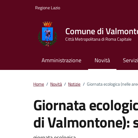
Vai ai contenuti
Vai al footer
Regione Lazio
Comune di Valmont
Città Metropolitana di Roma Capitale
Amministrazione
Novità
Serviz
Home
/
Novità
/
Notizie
/
Giornata ecologica (nelle ar
Giornata ecologic
di Valmontone): 
giornata ecologica