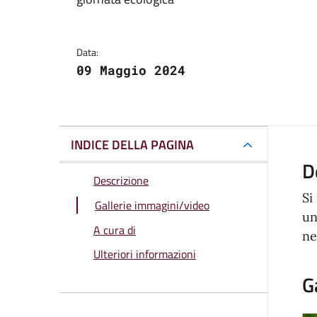
Dettagli della notizi
Data:
09 Maggio 2024
INDICE DELLA PAGINA
D
Descrizione
Si
Gallerie immagini/video
u
A cura di
ne
Ulteriori informazioni
G