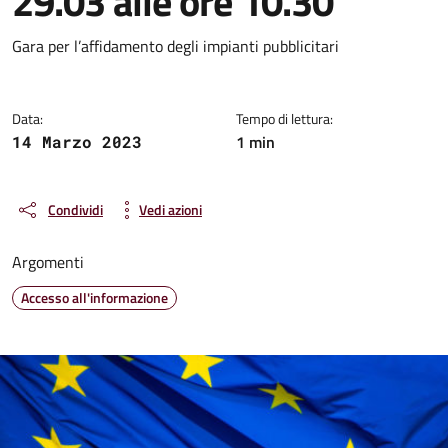
29.03 alle ore 10.30
Dettagli della notizia
Gara per l’affidamento degli impianti pubblicitari
Data:
Tempo di lettura:
1 min
14 Marzo 2023
Condividi
Vedi azioni
Argomenti
Accesso all'informazione