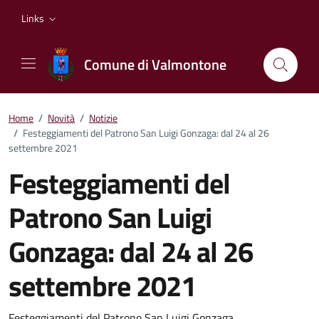
Vai ai contenuti
Vai al footer
Links
Comune di Valmontone
Home
/
Novità
/
Notizie
/
Festeggiamenti del Patrono San Luigi Gonzaga: dal 24 al 26
settembre 2021
Festeggiamenti del
Patrono San Luigi
Gonzaga: dal 24 al 26
settembre 2021
Festeggiamenti del Patrono San Luigi Gonzaga