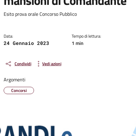
mansioni di Comandante
Dettagli della notizia
Esito prova orale Concorso Pubblico
Data:
Tempo di lettura:
1 min
24 Gennaio 2023
Condividi
Vedi azioni
Argomenti
Concorsi