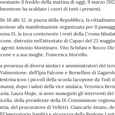
nostante il freddo della mattina di oggi, 9 marzo 2022, 
lmontone ha scaldato i cuori di tutti i presenti.
lle 10 alle 12, in piazza della Repubblica, la cittadina
ozione alla manifestazione organizzata per il passaggi
vona 15, la teca contenente i resti della Croma blinda
lcone, distrutta nell’attentato di Capaci del 23 maggi
i agenti Antonio Montinaro, Vito Schifani e Rocco Dici
lcone e a sua moglie, Francesca Morvillo.
la presenza di diversi sindaci e amministratori del terr
 Valmontone, dell’Ipia Falcone e Borsellino di Zagarolo 
lestrina (con i piccoli della scuola Iacopone da Todi d
mano), dopo i saluti della vice sindaca, Veronica Berna
uola, Laura Mujic, si sono susseguiti gli interventi d
icella, della presidente della IX Commissione regiona
ttia, del procuratore di Velletri, Giancarlo Amato, de
ll’Osservatorio legalità e sicurezza della Regione Lazi