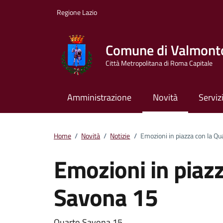
Vai ai contenuti
Vai al footer
Regione Lazio
Comune di Valmont
Città Metropolitana di Roma Capitale
Amministrazione
Novità
Serviz
Home
/
Novità
/
Notizie
/
Emozioni in piazza con la Q
Emozioni in piaz
Savona 15
Quarto Savona 15