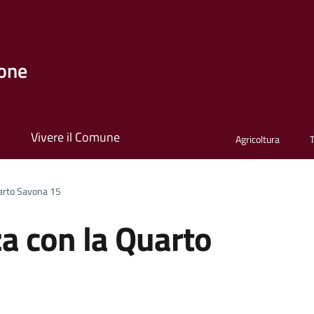
one
i
Vivere il Comune
Agricoltura
uarto Savona 15
za con la Quarto