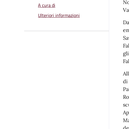
No
A cura di
Va
Ulteriori informazioni
Da
em
Sa
Fa
gl
Fa
Al
di
Pa
Ro
sc
Ap
Ma
de