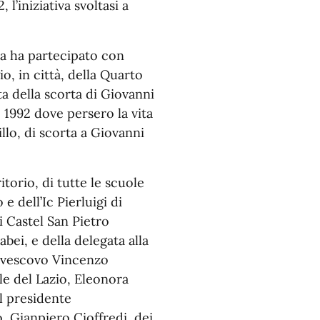
l’iniziativa svoltasi a
nza ha partecipato con
o, in città, della Quarto
ta della scorta di Giovanni
o 1992 dove persero la vita
llo, di scorta a Giovanni
itorio, di tutte le scuole
e dell’Ic Pierluigi di
i Castel San Pietro
bei, e della delegata alla
el vescovo Vincenzo
le del Lazio, Eleonora
l presidente
o, Gianpiero Cioffredi, dei