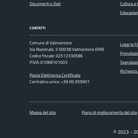
Documenti e Dati
Cultura e
Educazion
CONTATTI
Comune di Valmontone
Leggi le 
Via Nazionale, 5 00038 Valmontone (RM)
Prenotaz
Codice fiscale: 02512330586
P.IVA: 01068101003
Segnalazi
Richiesta
Posta Elettronica Certificata
Centralino unico: +39 06 959901
Mappa del sito
Piano di miglioramento del sito
© 2023 - 2