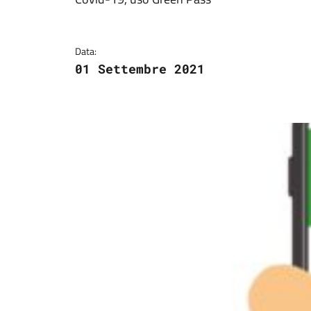
Dettagli della notizi
Data:
01 Settembre 2021