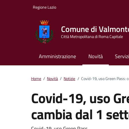
Vai ai contenuti
Vai al footer
Regione Lazio
Comune di Valmont
Città Metropolitana di Roma Capitale
Amministrazione
Novità
Serviz
Home
/
Novità
/
Notizie
/
Covid-19, uso Green Pass: 
Covid-19, uso Gr
cambia dal 1 se
Covid-19, uso Green Pass