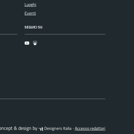
Luoghi
Eventi
SEGUICI SU
Youtube
Slideshare
concept & design by
·
Designers Italia
Accesso redattori