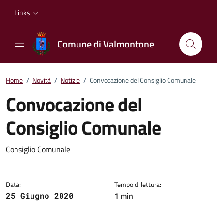
Vai ai contenuti
Vai al footer
Links
Comune di Valmontone
Home
/
Novità
/
Notizie
/
Convocazione del Consiglio Comunale
Convocazione del
Consiglio Comunale
Dettagli della notizia
Consiglio Comunale
Data:
Tempo di lettura:
1 min
25 Giugno 2020