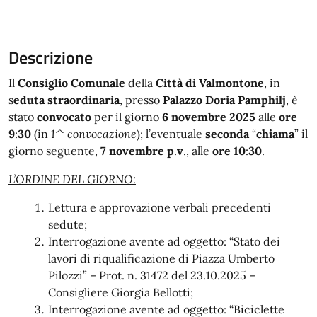
Descrizione
Il
Consiglio Comunale
della
Città di Valmontone
, in
s
eduta straordinaria
, presso
Palazzo Doria Pamphilj
, è
stato
convocato
per il giorno
6 novembre 2025
alle
ore
9
:
30
(in
1^ convocazione
); l’eventuale
seconda
“
chiama
” il
giorno seguente,
7 novembre p
.
v
., alle
ore 10
:
30
.
L’ORDINE DEL GIORNO:
Lettura e approvazione verbali precedenti
sedute;
Interrogazione avente ad oggetto: “Stato dei
lavori di riqualificazione di Piazza Umberto
Pilozzi” – Prot. n. 31472 del 23.10.2025 –
Consigliere Giorgia Bellotti;
Interrogazione avente ad oggetto: “Biciclette