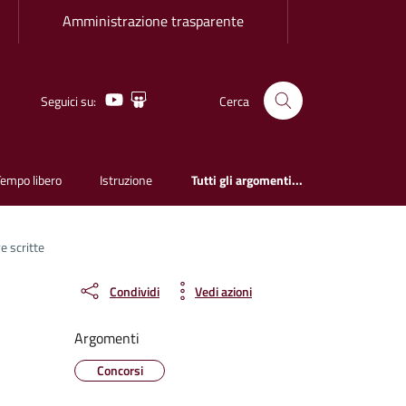
Amministrazione trasparente
Youtube
Slideshare
Seguici su:
Cerca
Tempo libero
Istruzione
Tutti gli argomenti...
e scritte
Condividi
Vedi azioni
Argomenti
Concorsi