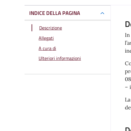
INDICE DELLA PAGINA
D
Descrizione
In
Allegati
l’
A cura di
in
Ulteriori informazioni
Co
pr
08
– 
La
de
D