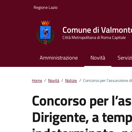
Vai ai contenuti
Vai al footer
Regione Lazio
Comune di Valmont
Città Metropolitana di Roma Capitale
Amministrazione
Novità
Serviz
Home
/
Novità
/
Notizie
/
Concorso per l’assunzione di 
Concorso per l’a
Dirigente, a temp