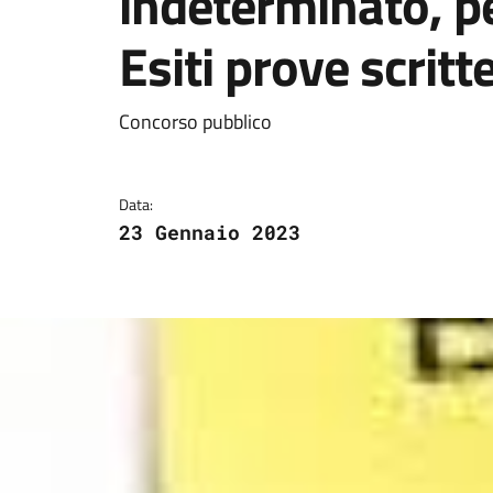
indeterminato, pe
Esiti prove scritt
Dettagli della notizi
Concorso pubblico
Data:
23 Gennaio 2023