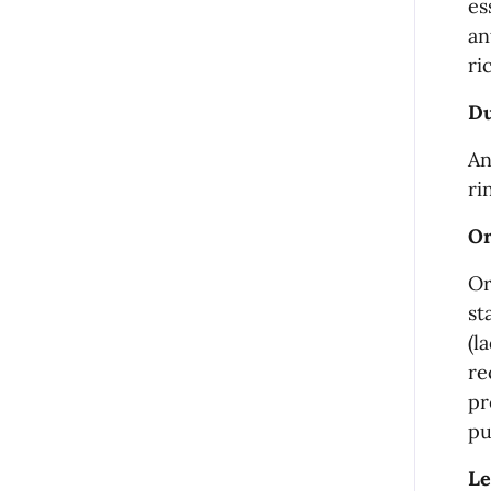
es
an
ri
Du
An
ri
Or
Or
st
(l
re
pr
pu
Le