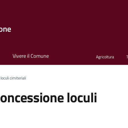
one
i
Vivere il Comune
Agricoltura
oculi cimiteriali
oncessione loculi