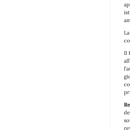
ap
is
am
La
co
Il
al
l’
gi
co
pr
Re
de
so
re