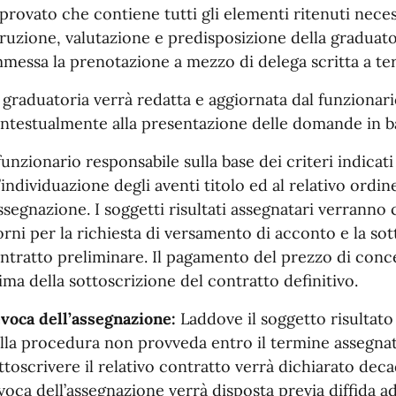
provato che contiene tutti gli elementi ritenuti neces
truzione, valutazione e predisposizione della graduatori
messa la prenotazione a mezzo di delega scritta a te
 graduatoria verrà redatta e aggiornata dal funzionar
ntestualmente alla presentazione delle domande in bas
 funzionario responsabile sulla base dei criteri indicat
l’individuazione degli aventi titolo ed al relativo ordin
assegnazione. I soggetti risultati assegnatari verranno
orni per la richiesta di versamento di acconto e la sot
ntratto preliminare. Il pagamento del prezzo di conc
ima della sottoscrizione del contratto definitivo.
voca dell’assegnazione:
Laddove il soggetto risultato
lla procedura non provveda entro il termine assegnat
ttoscrivere il relativo contratto verrà dichiarato dec
voca dell’assegnazione verrà disposta previa diffida a