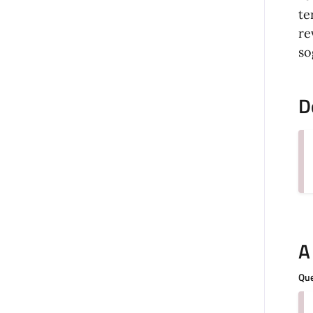
te
re
so
D
A
Que