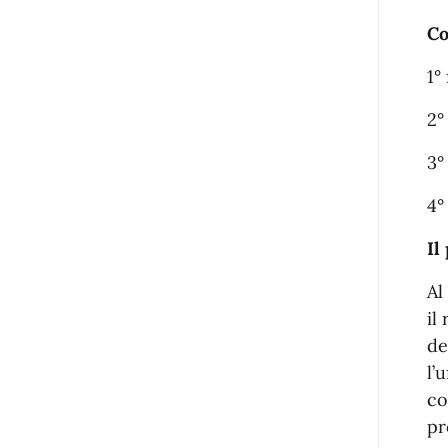
Co
1°
2°
3°
4°
Il
Al
il
de
l’
co
pr