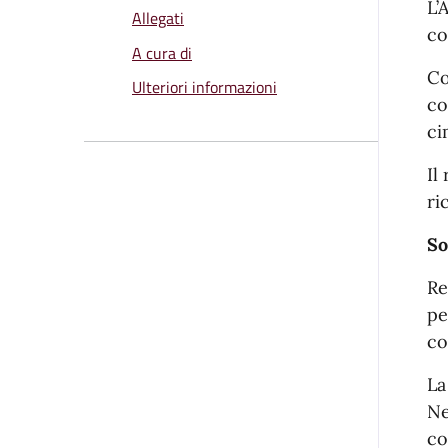
L’
Allegati
co
A cura di
Co
Ulteriori informazioni
co
ci
Il
ri
So
Re
pe
co
La
Ne
co