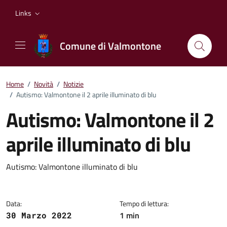
Vai ai contenuti
Vai al footer
Links
Comune di Valmontone
Home
/
Novità
/
Notizie
/
Autismo: Valmontone il 2 aprile illuminato di blu
Autismo: Valmontone il 2
aprile illuminato di blu
Dettagli della notizia
Autismo: Valmontone illuminato di blu
Data:
Tempo di lettura:
1 min
30 Marzo 2022