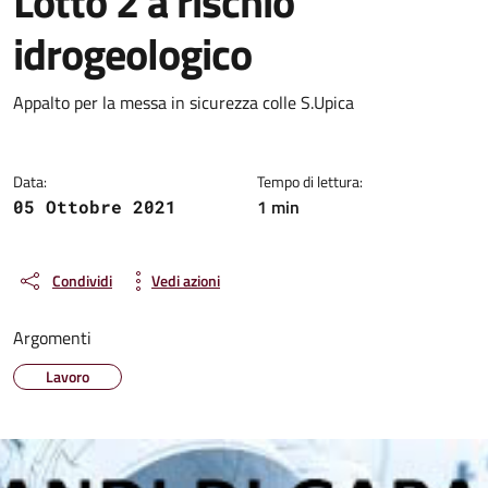
Lotto 2 a rischio
idrogeologico
Dettagli della notizia
Appalto per la messa in sicurezza colle S.Upica
Data:
Tempo di lettura:
1 min
05 Ottobre 2021
Condividi
Vedi azioni
Argomenti
Lavoro