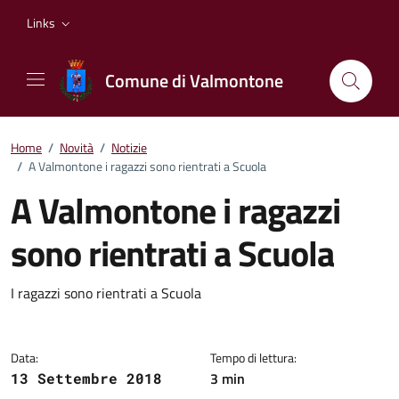
Vai ai contenuti
Vai al footer
Links
Comune di Valmontone
Home
/
Novità
/
Notizie
/
A Valmontone i ragazzi sono rientrati a Scuola
A Valmontone i ragazzi
sono rientrati a Scuola
Dettagli della notizia
I ragazzi sono rientrati a Scuola
Data:
Tempo di lettura:
3 min
13 Settembre 2018