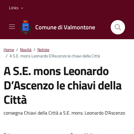
Vai ai contenuti
Vai al footer
Links
Comune di Valmontone
Home
/
Novità
/
Notizie
/
A S.E. mons Leonardo D’Ascenzo le chiavi della Città
A S.E. mons Leonardo
D’Ascenzo le chiavi della
Città
Dettagli della notizia
consegna Chiavi della Città a S.E. mons. Leonardo D’Ascenzo