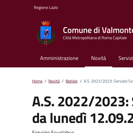
Vai ai contenuti
Vai al footer
Regione Lazio
Comune di Valmont
Città Metropolitana di Roma Capitale
Amministrazione
Novità
Serviz
Home
/
Novità
/
Notizie
/
A.S. 2022/2023: Servizio Sc
A.S. 2022/2023: 
da lunedì 12.09.
Servizio Scuolabus