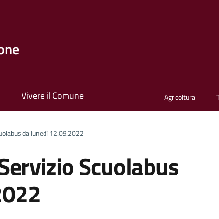
one
i
Vivere il Comune
Agricoltura
uolabus da lunedì 12.09.2022
Servizio Scuolabus
2022