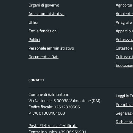
Organi di governo
Agricoltur
Aree amministrative
Ambiente
Uffici
Anagrafe e
Enti e fondazioni
Appalti pu
Politici
Autorizzaz
Personale amministrativo
Catasto e
Documenti e Dati
Cultura e
Educazion
CONTATTI
Comune di Valmontone
Leggi le 
Via Nazionale, 5 00038 Valmontone (RM)
Prenotaz
Codice fiscale: 02512330586
P.IVA: 01068101003
Segnalazi
Richiesta
Posta Elettronica Certificata
Centralino unico: +39 06 959901