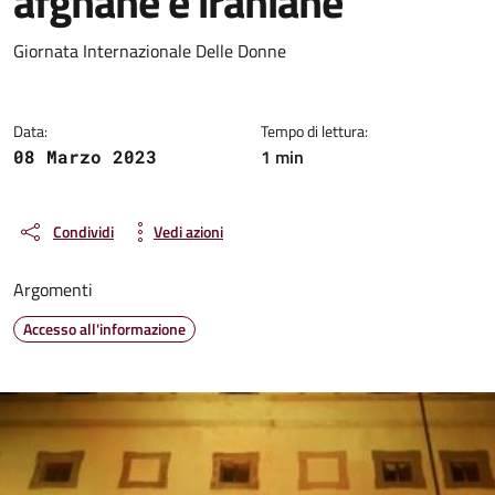
afghane e iraniane
Dettagli della notizia
Giornata Internazionale Delle Donne
Data:
Tempo di lettura:
1 min
08 Marzo 2023
Condividi
Vedi azioni
Argomenti
Accesso all'informazione