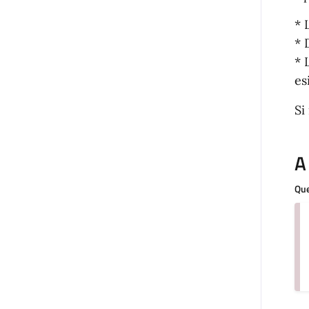
* 
* 
* 
es
Si
A
Que