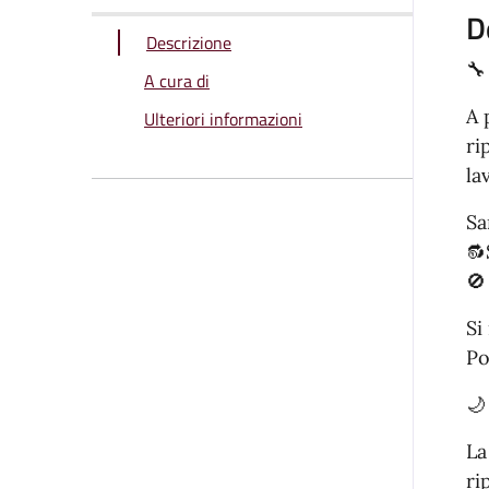
D
Descrizione
🔧
A cura di
A 
Ulteriori informazioni
ri
la
Sa
🔂
🚫
Si
Po
🌙
La
ri