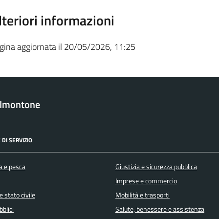
lteriori informazioni
gina aggiornata il 20/05/2026, 11:25
almontone
 DI SERVIZIO
a e pesca
Giustizia e sicurezza pubblica
Imprese e commercio
 stato civile
Mobilità e trasporti
bblici
Salute, benessere e assistenza