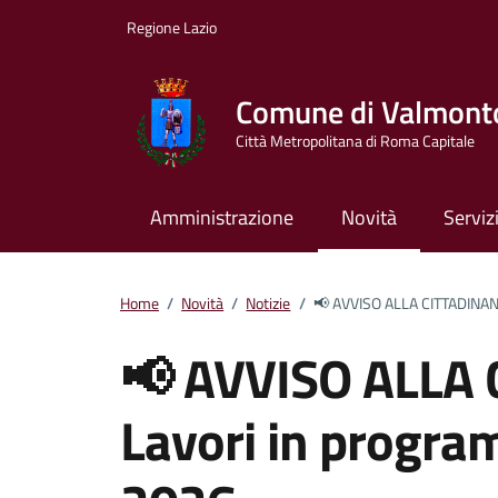
Vai ai contenuti
Vai al footer
Regione Lazio
Comune di Valmont
Città Metropolitana di Roma Capitale
Amministrazione
Novità
Serviz
Home
/
Novità
/
Notizie
/
📢 AVVISO ALLA CITTADINAN
📢 AVVISO ALLA
Lavori in progr