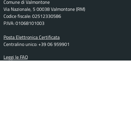
Comune di Valmontone
Via Nazionale, 5 00038 Valmontone (RM)
Codice fiscale: 02512330586
P.IVA: 01068101003
Posta Elettronica Certificata
Centralino unico: +39 06 959901
Leggi le FAQ
Prenotazione appuntamento
Segnalazione disservizio
Richiesta assistenza
Amministrazione trasparente
Whistleblowing
Informativa privacy
Note legali