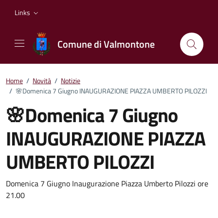
Vai ai contenuti
Vai al footer
Links
Comune di Valmontone
Home
/
Novità
/
Notizie
/
🌸Domenica 7 Giugno INAUGURAZIONE PIAZZA UMBERTO PILOZZI
🌸Domenica 7 Giugno
INAUGURAZIONE PIAZZA
UMBERTO PILOZZI
Dettagli della notizia
Domenica 7 Giugno Inaugurazione Piazza Umberto Pilozzi ore
21.00