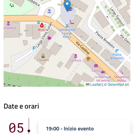
Leaflet
|
©
GolemNet srl
Date e orari
05
19:00 - Inizio evento