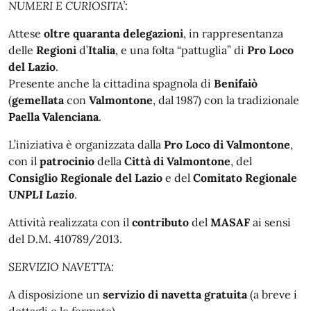
NUMERI E CURIOSITA’:
Attese
oltre
quaranta delegazioni
, in rappresentanza
delle
Regioni
d’
Italia
, e una folta “pattuglia” di
Pro Loco
del Lazio
.
Presente anche la cittadina spagnola di
Benifaiò
(
gemellata
con
Valmontone
, dal 1987) con la tradizionale
Paella Valenciana
.
L’iniziativa è organizzata dalla
Pro Loco di Valmontone
,
con il
patrocinio
della
Città di Valmontone
, del
Consiglio Regionale del Lazio
e del
Comitato Regionale
UNPLI Lazio
.
Attività realizzata con il
contributo
del
MASAF
ai sensi
del D.M. 410789/2013.
SERVIZIO NAVETTA:
A disposizione un
servizio di navetta gratuita
(a breve i
dettagli e le fermate).