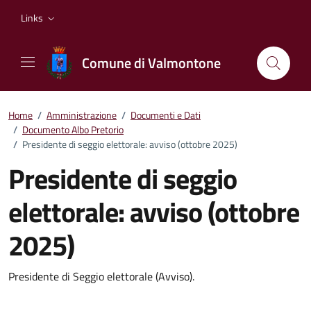
Vai ai contenuti
Vai al footer
Links
Comune di Valmontone
Home
/
Amministrazione
/
Documenti e Dati
/
Documento Albo Pretorio
/
Presidente di seggio elettorale: avviso (ottobre 2025)
Presidente di seggio
elettorale: avviso (ottobre
2025)
Dettagli del documento
Presidente di Seggio elettorale (Avviso).