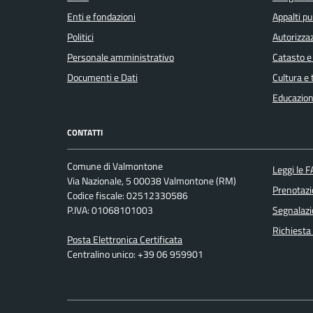
Enti e fondazioni
Appalti pu
Politici
Autorizzaz
Personale amministrativo
Catasto e
Documenti e Dati
Cultura e
Educazion
CONTATTI
Comune di Valmontone
Leggi le 
Via Nazionale, 5 00038 Valmontone (RM)
Prenotaz
Codice fiscale: 02512330586
P.IVA: 01068101003
Segnalazi
Richiesta
Posta Elettronica Certificata
Centralino unico: +39 06 959901