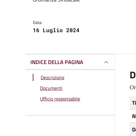
Dettagli del docum
Data:
16 Luglio 2024
INDICE DELLA PAGINA
D
Descrizione
Or
Documenti
Ufficio responsabile
T
N
D