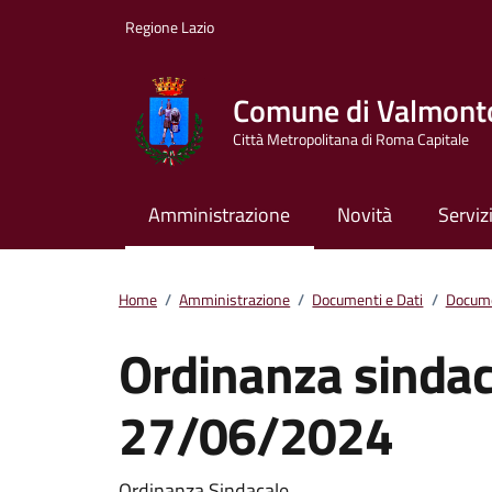
Vai ai contenuti
Vai al footer
Regione Lazio
Comune di Valmont
Città Metropolitana di Roma Capitale
Amministrazione
Novità
Serviz
Home
/
Amministrazione
/
Documenti e Dati
/
Docume
Ordinanza sindac
27/06/2024
Ordinanza Sindacale