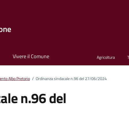
one
i
Vivere il Comune
Agricoltura
nto Albo Pretorio
/
Ordinanza sindacale n.96 del 27/06/2024
ale n.96 del