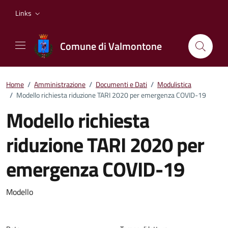
Vai ai contenuti
Vai al footer
Links
Comune di Valmontone
Home
/
Amministrazione
/
Documenti e Dati
/
Modulistica
/
Modello richiesta riduzione TARI 2020 per emergenza COVID-19
Modello richiesta
riduzione TARI 2020 per
emergenza COVID-19
Dettagli del documento
Modello