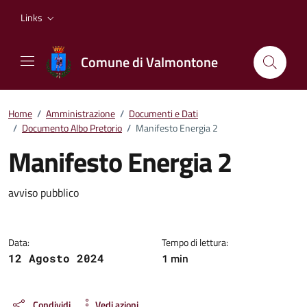
Vai ai contenuti
Vai al footer
Links
Comune di Valmontone
Home
/
Amministrazione
/
Documenti e Dati
/
Documento Albo Pretorio
/
Manifesto Energia 2
Manifesto Energia 2
Dettagli del documento
avviso pubblico
Data:
Tempo di lettura:
1 min
12 Agosto 2024
Condividi
Vedi azioni