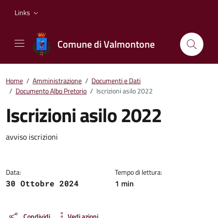
Vai ai contenuti
Vai al footer
Links
Comune di Valmontone
Home
/
Amministrazione
/
Documenti e Dati
/
Documento Albo Pretorio
/
Iscrizioni asilo 2022
Iscrizioni asilo 2022
Dettagli del documento
avviso iscrizioni
Data:
Tempo di lettura:
1 min
30 Ottobre 2024
Condividi
Vedi azioni