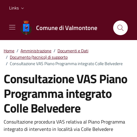
Vai ai contenuti
Vai al footer
Links
Comune di Valmontone
Home
/
Amministrazione
/
Documenti e Dati
/
Documento (tecnico) di supporto
/
Consultazione VAS Piano Programma integrato Colle Belvedere
Consultazione VAS Piano
Programma integrato
Colle Belvedere
Dettagli del documento
Consultazione procedura VAS relativa al Piano Programma
integrato di intervento in località via Colle Belvedere