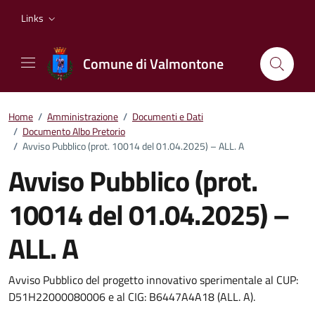
Vai ai contenuti
Vai al footer
Links
Comune di Valmontone
Home
/
Amministrazione
/
Documenti e Dati
/
Documento Albo Pretorio
/
Avviso Pubblico (prot. 10014 del 01.04.2025) – ALL. A
Avviso Pubblico (prot.
10014 del 01.04.2025) –
ALL. A
Dettagli del documento
Avviso Pubblico del progetto innovativo sperimentale al CUP:
D51H22000080006 e al CIG: B6447A4A18 (ALL. A).