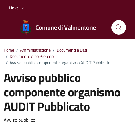
Vai ai contenuti
Vai al footer
Links
Comune di Valmontone
Home
/
Amministrazione
/
Documenti e Dati
/
Documento Albo Pretorio
/
Avviso pubblico componente organismo AUDIT Pubblicato
Avviso pubblico
componente organismo
AUDIT Pubblicato
Dettagli del documento
Avviso pubblico